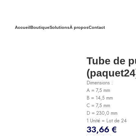
Accueil
Boutique
Solutions
À propos
Contact
renforcé (paquet24)
Tube de p
(paquet24
Dimensions :
A = 7,5 mm
B = 14,5 mm
C = 7,5 mm
D = 230,0 mm
1 Unité = Lot de 24
33,66
€