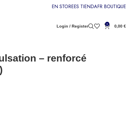
EN STORE
ES TIENDA
FR BOUTIQUE
0
Login / Register
0,00
€
ulsation – renforcé
)