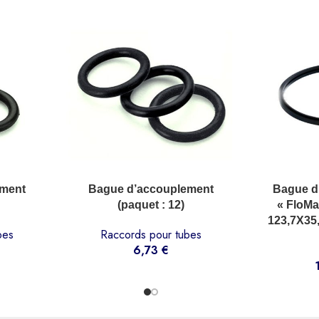
AJOUTER AU PANIER
AJOUTER AU P
ement
Bague d’accouplement
Bague d’
(paquet : 12)
« FloMa
123,7X35
bes
Raccords pour tubes
6,73
€