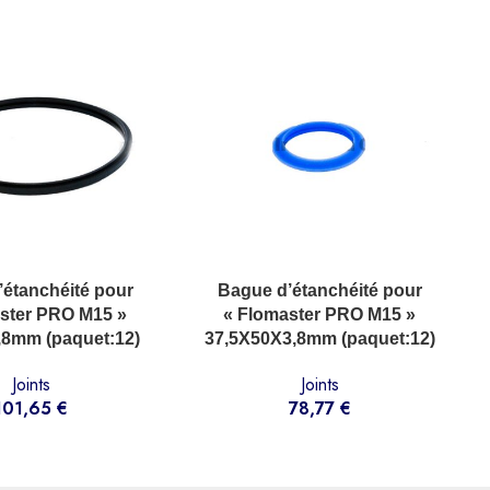
ANIER
AJOUTER AU PANIER
A
étanchéité pour
Bague d’étanchéité pour
ster PRO M15 »
« Flomaster PRO M15 »
,8mm (paquet:12)
37,5X50X3,8mm (paquet:12)
Joints
Joints
101,65
€
78,77
€