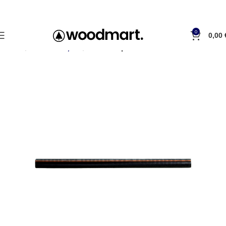
0
0,00
Accueil
Tubes et tuyaux
Tube de pulsation